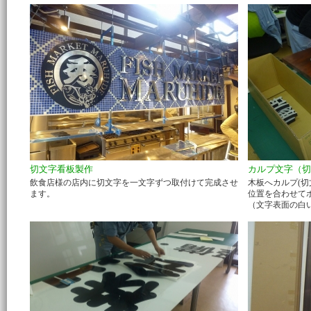
切文字看板製作
カルプ文字（切
飲食店様の店内に切文字を一文字ずつ取付けて完成させ
木板へカルプ(
ます。
位置を合わせて
（文字表面の白