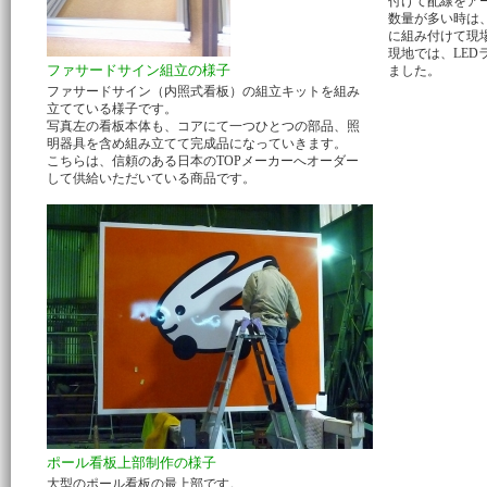
付けて配線をア
数量が多い時は
に組み付けて現
現地では、LE
ファサードサイン組立の様子
ました。
ファサードサイン（内照式看板）の組立キットを組み
立てている様子です。
写真左の看板本体も、コアにて一つひとつの部品、照
明器具を含め組み立てて完成品になっていきます。
こちらは、信頼のある日本のTOPメーカーへオーダー
して供給いただいている商品です。
ポール看板上部制作の様子
大型のポール看板の最上部です。