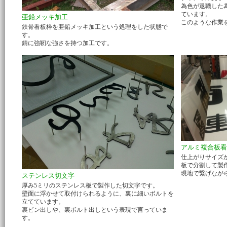
為色が退職した
ています。
亜鉛メッキ加工
このような作業
鉄骨看板枠を亜鉛メッキ加工という処理をした状態で
す。
錆に強靭な強さを持つ加工です。
アルミ複合板看
仕上がりサイズ
板で分割して製
現地で繋げなが
ステンレス切文字
厚み5ミリのステンレス板で製作した切文字です。
壁面に浮かせて取付けられるように、裏に細いボルトを
立てています。
裏ピン出しや、裏ボルト出しという表現で言っていま
す。