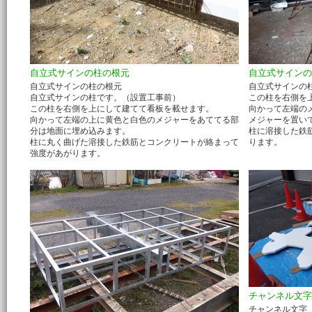
自立式サインの柱の根元
自立式サインの
自立式サインの柱の根元
自立式サインの
自立式サインの柱です。（設置工事前）
この柱を右側を
この柱を右側を上にして建てて看板を載せます。
向かって左端の
向かって左端の上に黄色と白色のメジャーをあててる部
メジャーを置い
分は地面に埋め込みます。
柱に溶接した鉄
柱に丸く曲げた溶接した鉄筋とコンクリートが絡まって
ります。
強度があがります。
チャンネル文字
チャンネル文字